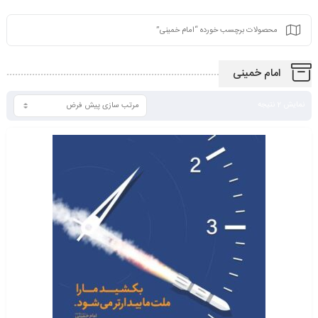
محصولات برچسب خورده “امام خمینی”
امام خمینی
نمایش 2 نتیجه