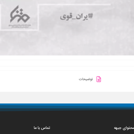
توضیحات
 محتوای جبهه
تماس با ما