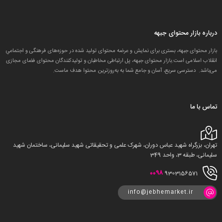
درباره بازار محتوای جبهه
بازار محتوای جبهه، بستری برای نمایش و عرضه محتوای تولید شده در حوزه‌های فرهنگی و اجتماعیِ
انقلاب اسلامی است.بازار محتوای جبهه، پل ارتباطی مخاطبان و تولید‌کنندگان محتوای فضای مجازی
می‌باشد. دسترسی سریع، آسان و جامع شما به به‌روزترین محتوا هدف ماست.
تماس با ما
تهران، بزرگراه شهید عباس دوران، شهرک علمی و تحقیقاتی شهید سلیمانی، ساختمان شهید
سلیمانی، طبقه 3، واحد 349
0098
9303156571
info@jebhemarket.ir