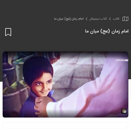
قالب
کتاب دیجیتال
امام زمان (عج) میان ما
امام زمان (عج) میان ما
اف
به
علا
من
ها