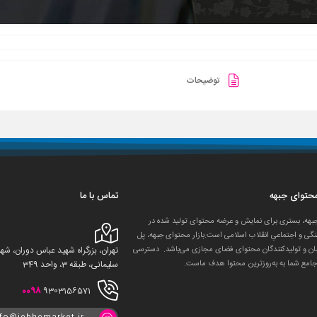
توضیحات
 محتوای جبهه
تماس با ما
جبهه، بستری برای نمایش و عرضه محتوای تولید شده در
گی و اجتماعیِ انقلاب اسلامی است.بازار محتوای جبهه، پل
ان و تولید‌کنندگان محتوای فضای مجازی می‌باشد. دسترسی
تهران، بزرگراه شهید عباس دوران، 
جامع شما به به‌روزترین محتوا هدف ماست.
سلیمانی، طبقه 3، واحد 349
0098
9303156571