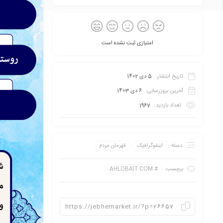
امتیازی ثبت نشده است
تاریخ انتشار:
5 دی 1402
آخرین بروزرسانی:
6 دی 1403
تعداد بازدید:
1967
دسته:
اینفو‌گرافیک
قهرمان مردم
برچسب:
AHLOBAIT.COM