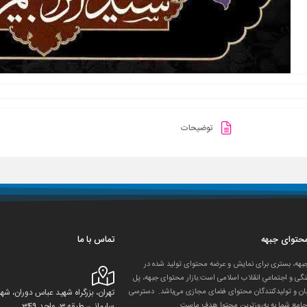
توضیحات
 محتوای جبهه
تماس با ما
جبهه، بستری برای نمایش و عرضه محتوای تولید شده در
گی و اجتماعیِ انقلاب اسلامی است.بازار محتوای جبهه، پل
ان و تولید‌کنندگان محتوای فضای مجازی می‌باشد. دسترسی
تهران، بزرگراه شهید عباس دوران، 
جامع شما به به‌روزترین محتوا هدف ماست.
سلیمانی، طبقه 3، واحد 349