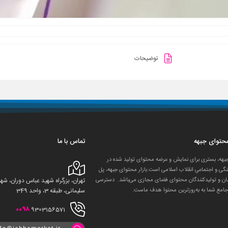
توضیحات
 محتوای جبهه
تماس با ما
جبهه، بستری برای نمایش و عرضه محتوای تولید شده در
گی و اجتماعیِ انقلاب اسلامی است.بازار محتوای جبهه، پل
ان و تولید‌کنندگان محتوای فضای مجازی می‌باشد. دسترسی
تهران، بزرگراه شهید عباس دوران، 
جامع شما به به‌روزترین محتوا هدف ماست.
سلیمانی، طبقه 3، واحد 349
0098
9303156571