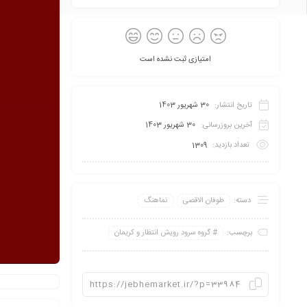
امتیازی ثبت نشده است
تاریخ انتشار:
30 شهریور 1403
آخرین بروزرسانی:
30 شهریور 1403
تعداد بازدید:
1309
دسته:
طوفان الاقصی
نماهنگ
برچسب:
گروه سرود رویش انتظار و کریمان