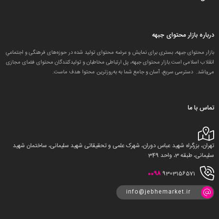
درباره بازار محتوای جبهه
بازار محتوای جبهه، بستری برای نمایش و عرضه محتوای تولید شده در حوزه‌های فرهنگی و اجتماعیِ
انقلاب اسلامی است.بازار محتوای جبهه، پل ارتباطی مخاطبان و تولید‌کنندگان محتوای فضای مجازی
می‌باشد. دسترسی سریع، آسان و جامع شما به به‌روزترین محتوا هدف ماست.
تماس با ما
تهران، بزرگراه شهید عباس دوران، شهرک علمی و تحقیقاتی شهید سلیمانی، ساختمان شهید
سلیمانی، طبقه 3، واحد 349
0098
9303156571
info@jebhemarket.ir