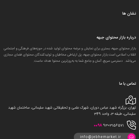
نشان ها
درباره بازار محتوای جبهه
بازار محتوای جبهه، بستری برای نمایش و عرضه محتوای تولید شده در حوزه‌های فرهنگی و اجتماعیِ
انقلاب اسلامی است.بازار محتوای جبهه، پل ارتباطی مخاطبان و تولید‌کنندگان محتوای فضای مجازی
می‌باشد. دسترسی سریع، آسان و جامع شما به به‌روزترین محتوا هدف ماست.
تماس با ما
تهران، بزرگراه شهید عباس دوران، شهرک علمی و تحقیقاتی شهید سلیمانی، ساختمان شهید
سلیمانی، طبقه 3، واحد 349
0098
9303156571
info@jebhemarket.ir