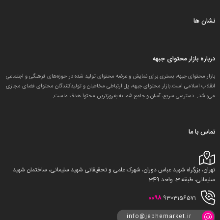
نشان ها
درباره بازار محتوای جبهه
بازار محتوای جبهه، بستری برای نمایش و عرضه محتوای تولید شده در حوزه‌های فرهنگی و اجتماعیِ
انقلاب اسلامی است.بازار محتوای جبهه، پل ارتباطی مخاطبان و تولید‌کنندگان محتوای فضای مجازی
می‌باشد. دسترسی سریع، آسان و جامع شما به به‌روزترین محتوا هدف ماست.
تماس با ما
تهران، بزرگراه شهید عباس دوران، شهرک علمی و تحقیقاتی شهید سلیمانی، ساختمان شهید
سلیمانی، طبقه 3، واحد 349
0098
9303156571
info@jebhemarket.ir