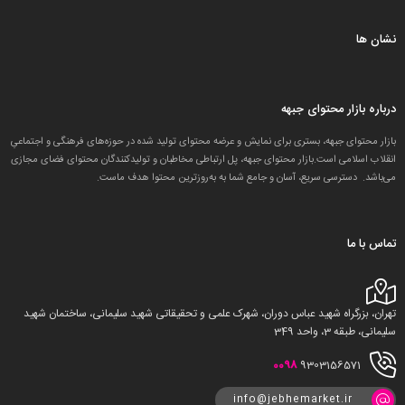
نشان ها
درباره بازار محتوای جبهه
بازار محتوای جبهه، بستری برای نمایش و عرضه محتوای تولید شده در حوزه‌های فرهنگی و اجتماعیِ
انقلاب اسلامی است.بازار محتوای جبهه، پل ارتباطی مخاطبان و تولید‌کنندگان محتوای فضای مجازی
می‌باشد. دسترسی سریع، آسان و جامع شما به به‌روزترین محتوا هدف ماست.
تماس با ما
تهران، بزرگراه شهید عباس دوران، شهرک علمی و تحقیقاتی شهید سلیمانی، ساختمان شهید
سلیمانی، طبقه 3، واحد 349
0098
9303156571
info@jebhemarket.ir