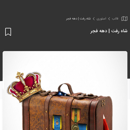
قالب
استوری
شاه رفت | دهه فجر
شاه رفت | دهه فجر
اف
به
علا
من
ها