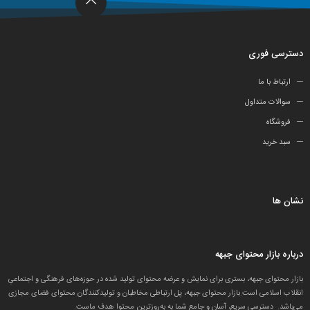
دسترسی فوری
ارتباط با ما
سوالات متداول
فروشگاه
سبد خرید
نشان ها
درباره بازار محتوای جبهه
بازار محتوای جبهه، بستری برای نمایش و عرضه محتوای تولید شده در حوزه‌های فرهنگی و اجتماعیِ
انقلاب اسلامی است.بازار محتوای جبهه، پل ارتباطی مخاطبان و تولید‌کنندگان محتوای فضای مجازی
می‌باشد. دسترسی سریع، آسان و جامع شما به به‌روزترین محتوا هدف ماست.