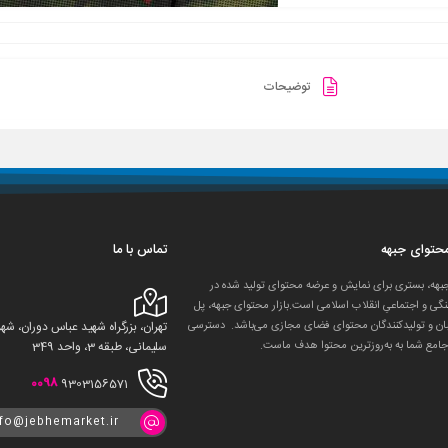
توضیحات
 محتوای جبهه
تماس با ما
جبهه، بستری برای نمایش و عرضه محتوای تولید شده در
گی و اجتماعیِ انقلاب اسلامی است.بازار محتوای جبهه، پل
ان و تولید‌کنندگان محتوای فضای مجازی می‌باشد. دسترسی
تهران، بزرگراه شهید عباس دوران، 
جامع شما به به‌روزترین محتوا هدف ماست.
سلیمانی، طبقه 3، واحد 349
0098
9303156571
nfo@jebhemarket.ir