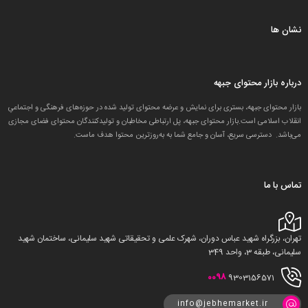
نشان ها
درباره بازار محتوای جبهه
بازار محتوای جبهه، بستری برای نمایش و عرضه محتوای تولید شده در حوزه‌های فرهنگی و اجتماعیِ
انقلاب اسلامی است.بازار محتوای جبهه، پل ارتباطی مخاطبان و تولید‌کنندگان محتوای فضای مجازی
می‌باشد. دسترسی سریع، آسان و جامع شما به به‌روزترین محتوا هدف ماست.
تماس با ما
تهران، بزرگراه شهید عباس دوران، شهرک علمی و تحقیقاتی شهید سلیمانی، ساختمان شهید
سلیمانی، طبقه 3، واحد 349
0098
9303156571
info@jebhemarket.ir