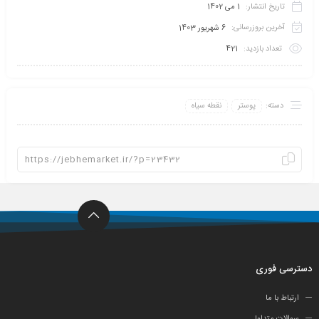
تاریخ انتشار:
1 می 1402
آخرین بروزرسانی:
6 شهریور 1403
تعداد بازدید:
421
دسته:
پوستر
نقطه سیاه
دسترسی فوری
ارتباط با ما
سوالات متداول