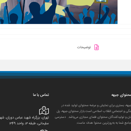
توضیحات
 محتوای جبهه
تماس با ما
جبهه، بستری برای نمایش و عرضه محتوای تولید شده در
گی و اجتماعیِ انقلاب اسلامی است.بازار محتوای جبهه، پل
ان و تولید‌کنندگان محتوای فضای مجازی می‌باشد. دسترسی
تهران، بزرگراه شهید عباس دوران، 
جامع شما به به‌روزترین محتوا هدف ماست.
سلیمانی، طبقه 3، واحد 349