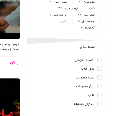
عصر مردم
علمدار سوم
3
20
قالب
قهرمان مردم
35
نقطه سیاه
واجب عینی
1
48
وعده صادق
کلیپ
1
5
گوهرشاد
8
درس اربعین 
دسته بندی
است | پاسخ قا
اقتصاد مقاومتی
رایگان
بدون قالب
بسته محتوایی
دیگر موضوعات
قالب
محتوای چندزبانه