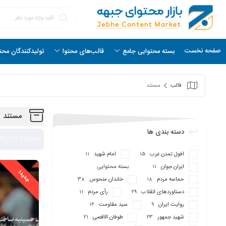
صفحه نخست
بسته محتوایی جامع
قالب‌های محتوا
تولیدکنندگان محت
قالب
مستند
مستند
دسته بندی ها
نمایش 1–21 از 317 نتیجه
افول تمدن غرب
امام شهید
11
15
ایران جوان
بسته محتوایی
11
حماسه مردم
خاندان منحوس
38
18
دستاوردهای انقلاب
رأی مردم
11
29
روایت ایران
سید مقاومت
16
9
شهید جمهور
طوفان الاقصی
21
23