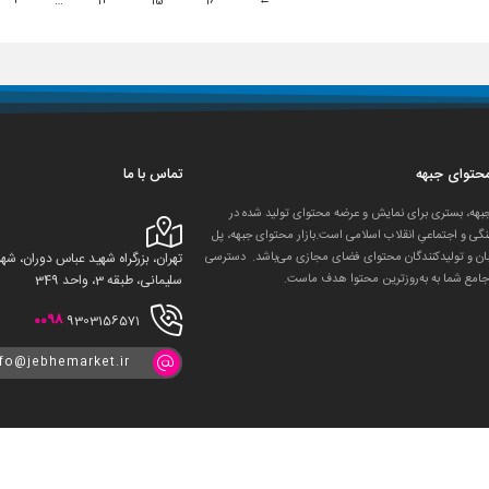
4
…
14
15
16
←
 محتوای جبهه
تماس با ما
جبهه، بستری برای نمایش و عرضه محتوای تولید شده در
گی و اجتماعیِ انقلاب اسلامی است.بازار محتوای جبهه، پل
ان و تولید‌کنندگان محتوای فضای مجازی می‌باشد. دسترسی
تهران، بزرگراه شهید عباس دوران، 
جامع شما به به‌روزترین محتوا هدف ماست.
سلیمانی، طبقه 3، واحد 349
0098
9303156571
nfo@jebhemarket.ir