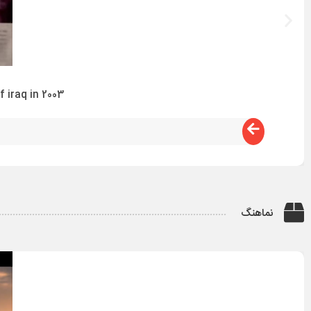
 iraq in 2003
نماهنگ