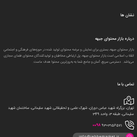
نشان ها
درباره بازار محتوای جبهه
بازار محتوای جبهه، بستری برای نمایش و عرضه محتوای تولید شده در حوزه‌های فرهنگی و اجتماعیِ
انقلاب اسلامی است.بازار محتوای جبهه، پل ارتباطی مخاطبان و تولید‌کنندگان محتوای فضای مجازی
می‌باشد. دسترسی سریع، آسان و جامع شما به به‌روزترین محتوا هدف ماست.
تماس با ما
تهران، بزرگراه شهید عباس دوران، شهرک علمی و تحقیقاتی شهید سلیمانی، ساختمان شهید
سلیمانی، طبقه 3، واحد 349
0098
9303156571
info@jebhemarket.ir