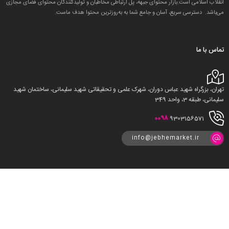
انقلاب اسلامی است.بازار محتوای جبهه، پل ارتباطی مخاطبان و تولید‌کنندگان محتوای فضای مجازی
می‌باشد. دسترسی سریع، آسان و جامع شما به به‌روزترین محتوا هدف ماست.
تماس با ما
تهران، بزرگراه شهید عباس دوران، شهرک علمی و تحقیقاتی شهید سلیمانی، ساختمان شهید
سلیمانی، طبقه 3، واحد 349
0098
9303156571
info@jebhemarket.ir