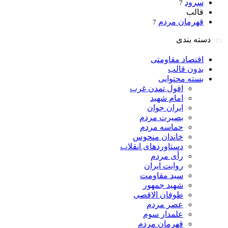
سرود
7
قالب
قهرمان مردم
7
دسته بندی
اقتصاد مقاومتی
بدون قالب
بسته محتوایی
افول تمدن غرب
امام شهید
ایران جوان
بصیرت مردم
حماسه مردم
خاندان منحوس
دستاوردهای انقلاب
رأی مردم
روایت ایران
سید مقاومت
شهید جمهور
طوفان الاقصی
عصر مردم
علمدار سوم
قهرمان مردم