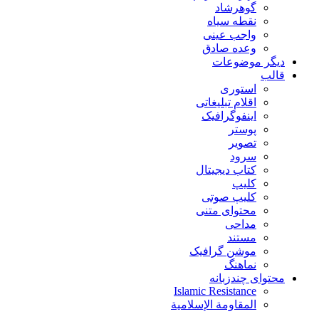
گوهرشاد
نقطه سیاه
واجب عینی
وعده صادق
دیگر موضوعات
قالب
استوری
اقلام تبلیغاتی
اینفو‌گرافیک
پوستر
تصویر
سرود
کتاب دیجیتال
کلیپ
کلیپ صوتی
محتوای متنی
مداحی
مستند
موشن گرافیک
نماهنگ
محتوای چندزبانه
Islamic Resistance
المقاومة الإسلامية