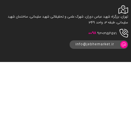
تهران، بزرگراه شهید عباس دوران، شهرک علمی و تحقیقاتی شهید سلیمانی، ساختمان شهید
سلیمانی، طبقه 3، واحد 349
0098
9303156571
info@jebhemarket.ir