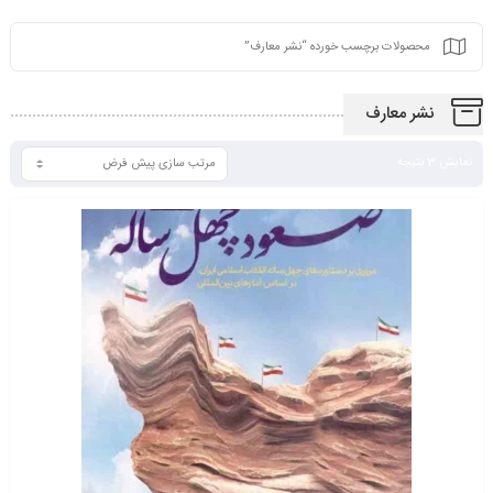
محصولات برچسب خورده “نشر معارف”
نشر معارف
نمایش 3 نتیجه