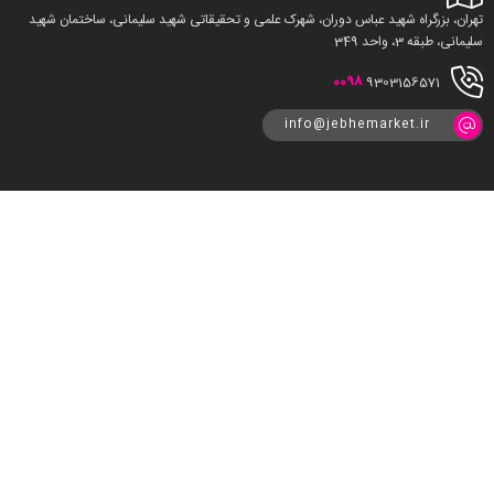
تهران، بزرگراه شهید عباس دوران، شهرک علمی و تحقیقاتی شهید سلیمانی، ساختمان شهید
سلیمانی، طبقه 3، واحد 349
0098
9303156571
info@jebhemarket.ir