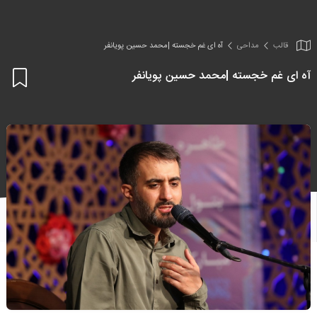
قالب
مداحی
آه ای غم خجسته |محمد حسین پویانفر
آه ای غم خجسته |محمد حسین پویانفر
اف
به
علا
من
ها