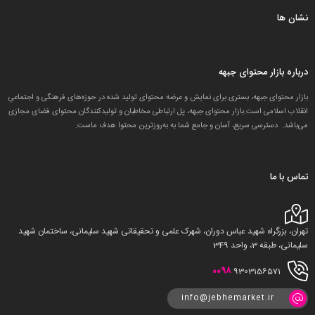
نشان ها
درباره بازار محتوای جبهه
بازار محتوای جبهه، بستری برای نمایش و عرضه محتوای تولید شده در حوزه‌های فرهنگی و اجتماعیِ
انقلاب اسلامی است.بازار محتوای جبهه، پل ارتباطی مخاطبان و تولید‌کنندگان محتوای فضای مجازی
می‌باشد. دسترسی سریع، آسان و جامع شما به به‌روزترین محتوا هدف ماست.
تماس با ما
تهران، بزرگراه شهید عباس دوران، شهرک علمی و تحقیقاتی شهید سلیمانی، ساختمان شهید
سلیمانی، طبقه 3، واحد 349
0098
9303156571
info@jebhemarket.ir