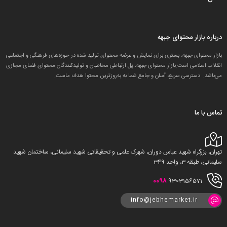
درباره بازار محتوای جبهه
بازار محتوای جبهه، بستری برای نمایش و عرضه محتوای تولید شده در حوزه‌های فرهنگی و اجتماعیِ
انقلاب اسلامی است.بازار محتوای جبهه، پل ارتباطی مخاطبان و تولید‌کنندگان محتوای فضای مجازی
می‌باشد. دسترسی سریع، آسان و جامع شما به به‌روزترین محتوا هدف ماست.
تماس با ما
تهران، بزرگراه شهید عباس دوران، شهرک علمی و تحقیقاتی شهید سلیمانی، ساختمان شهید
سلیمانی، طبقه 3، واحد 349
0098
9303156571
info@jebhemarket.ir