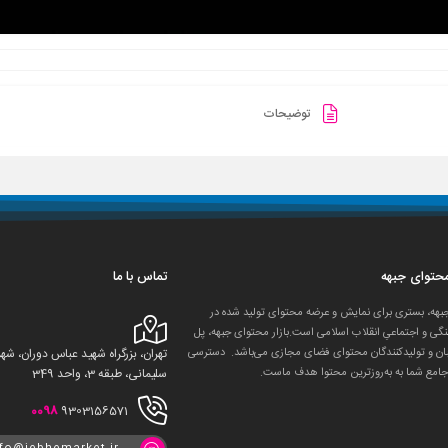
توضیحات
 محتوای جبهه
تماس با ما
جبهه، بستری برای نمایش و عرضه محتوای تولید شده در
گی و اجتماعیِ انقلاب اسلامی است.بازار محتوای جبهه، پل
ان و تولید‌کنندگان محتوای فضای مجازی می‌باشد. دسترسی
تهران، بزرگراه شهید عباس دوران، 
جامع شما به به‌روزترین محتوا هدف ماست.
سلیمانی، طبقه 3، واحد 349
0098
9303156571