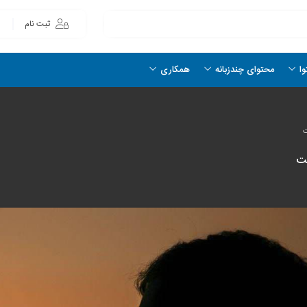
ثبت نام
وا
محتوای چندزبانه
همکاری
ت
مت