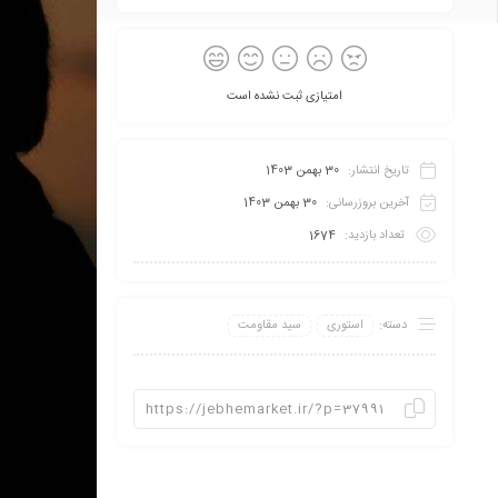
امتیازی ثبت نشده است
تاریخ انتشار:
30 بهمن 1403
آخرین بروزرسانی:
30 بهمن 1403
تعداد بازدید:
1674
دسته:
استوری
سید مقاومت