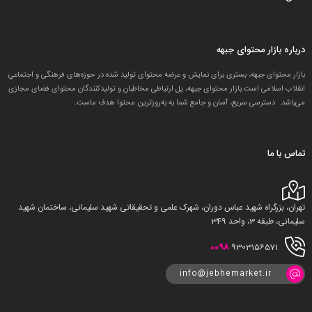
درباره بازار محتوای جبهه
بازار محتوای جبهه، بستری برای نمایش و عرضه محتوای تولید شده در حوزه‌های فرهنگی و اجتماعیِ
انقلاب اسلامی است.بازار محتوای جبهه، پل ارتباطی مخاطبان و تولید‌کنندگان محتوای فضای مجازی
می‌باشد. دسترسی سریع، آسان و جامع شما به به‌روزترین محتوا هدف ماست.
تماس با ما
تهران، بزرگراه شهید عباس دوران، شهرک علمی و تحقیقاتی شهید سلیمانی، ساختمان شهید
سلیمانی، طبقه 3، واحد 349
0098
9303156571
info@jebhemarket.ir