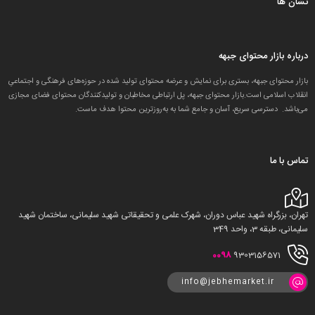
نشان ها
درباره بازار محتوای جبهه
بازار محتوای جبهه، بستری برای نمایش و عرضه محتوای تولید شده در حوزه‌های فرهنگی و اجتماعیِ
انقلاب اسلامی است.بازار محتوای جبهه، پل ارتباطی مخاطبان و تولید‌کنندگان محتوای فضای مجازی
می‌باشد. دسترسی سریع، آسان و جامع شما به به‌روزترین محتوا هدف ماست.
تماس با ما
تهران، بزرگراه شهید عباس دوران، شهرک علمی و تحقیقاتی شهید سلیمانی، ساختمان شهید
سلیمانی، طبقه 3، واحد 349
0098
9303156571
info@jebhemarket.ir