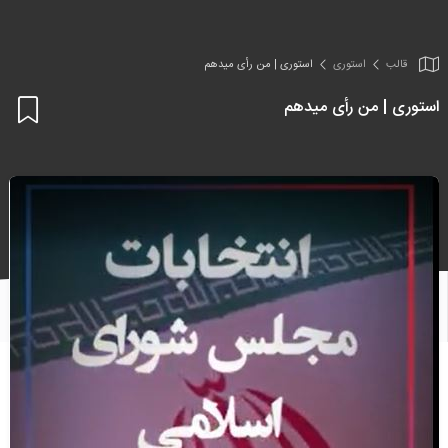
قالب
استوری
استوری | من رأی میدهم
استوری | من رأی میدهم
اف
به
علا
من
ها