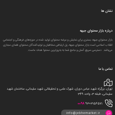
نشان ها
درباره بازار محتوای جبهه
بازار محتوای جبهه، بستری برای نمایش و عرضه محتوای تولید شده در حوزه‌های فرهنگی و اجتماعیِ
انقلاب اسلامی است.بازار محتوای جبهه، پل ارتباطی مخاطبان و تولید‌کنندگان محتوای فضای مجازی
می‌باشد. دسترسی سریع، آسان و جامع شما به به‌روزترین محتوا هدف ماست.
تماس با ما
تهران، بزرگراه شهید عباس دوران، شهرک علمی و تحقیقاتی شهید سلیمانی، ساختمان شهید
سلیمانی، طبقه 3، واحد 349
0098
9303156571
info@jebhemarket.ir