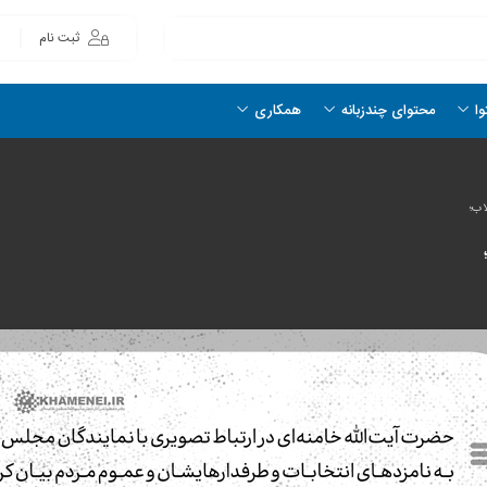
ثبت نام
وا
محتوای چندزبانه
همکاری
اب؛