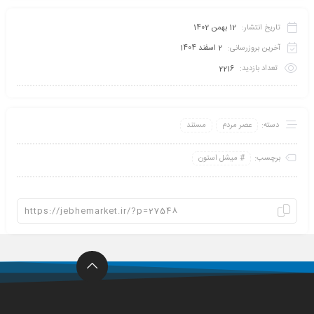
تاریخ انتشار:
12 بهمن 1402
آخرین بروزرسانی:
2 اسفند 1404
تعداد بازدید:
2216
دسته:
عصر مردم
مستند
برچسب:
میشل استون