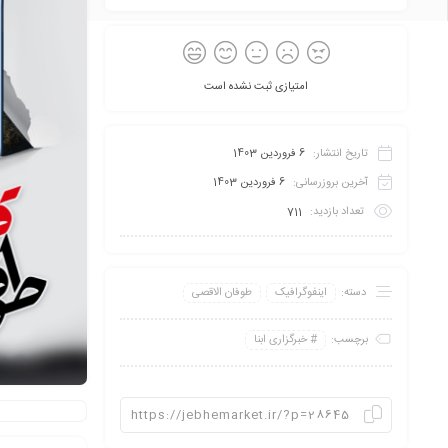
امتیازی ثبت نشده است
تاریخ انتشار:
6 فروردین 1403
آخرین بروزرسانی:
6 فروردین 1403
تعداد بازدید:
711
دسته:
اینفو‌گرافیک
طوفان الاقصی
برچسب:
خبرگزاری ابنا