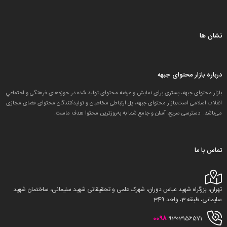
نشان ها
درباره بازار محتوای جبهه
بازار محتوای جبهه، بستری برای نمایش و عرضه محتوای تولید شده در حوزه‌های فرهنگی و اجتماعیِ
انقلاب اسلامی است.بازار محتوای جبهه، پل ارتباطی مخاطبان و تولید‌کنندگان محتوای فضای مجازی
می‌باشد. دسترسی سریع، آسان و جامع شما به به‌روزترین محتوا هدف ماست.
تماس با ما
تهران، بزرگراه شهید عباس دوران، شهرک علمی و تحقیقاتی شهید سلیمانی، ساختمان شهید
سلیمانی، طبقه 3، واحد 349
0098
9303156571