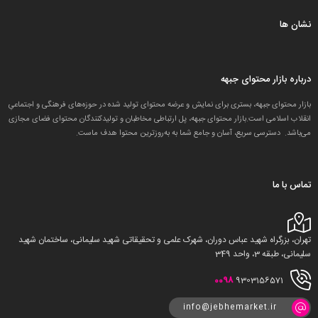
نشان ها
درباره بازار محتوای جبهه
بازار محتوای جبهه، بستری برای نمایش و عرضه محتوای تولید شده در حوزه‌های فرهنگی و اجتماعیِ
انقلاب اسلامی است.بازار محتوای جبهه، پل ارتباطی مخاطبان و تولید‌کنندگان محتوای فضای مجازی
می‌باشد. دسترسی سریع، آسان و جامع شما به به‌روزترین محتوا هدف ماست.
تماس با ما
تهران، بزرگراه شهید عباس دوران، شهرک علمی و تحقیقاتی شهید سلیمانی، ساختمان شهید
سلیمانی، طبقه 3، واحد 349
0098
9303156571
info@jebhemarket.ir