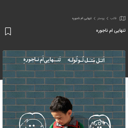
قالب
پوستر
تنهایی ام ناجوره
تنهایی ام ناجوره
اف
به
علا
من
ها