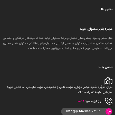
نشان ها
درباره بازار محتوای جبهه
بازار محتوای جبهه، بستری برای نمایش و عرضه محتوای تولید شده در حوزه‌های فرهنگی و اجتماعیِ
انقلاب اسلامی است.بازار محتوای جبهه، پل ارتباطی مخاطبان و تولید‌کنندگان محتوای فضای مجازی
می‌باشد. دسترسی سریع، آسان و جامع شما به به‌روزترین محتوا هدف ماست.
تماس با ما
تهران، بزرگراه شهید عباس دوران، شهرک علمی و تحقیقاتی شهید سلیمانی، ساختمان شهید
سلیمانی، طبقه 3، واحد 349
0098
9303156571
info@jebhemarket.ir