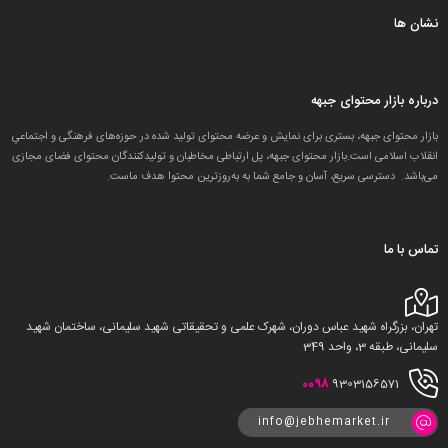
نشان ها
درباره بازار محتوای جبهه
بازار محتوای جبهه، بستری برای نمایش و عرضه محتوای تولید شده در حوزه‌های فرهنگی و اجتماعیِ
انقلاب اسلامی است.بازار محتوای جبهه، پل ارتباطی مخاطبان و تولید‌کنندگان محتوای فضای مجازی
می‌باشد. دسترسی سریع، آسان و جامع شما به به‌روزترین محتوا هدف ماست.
تماس با ما
تهران، بزرگراه شهید عباس دوران، شهرک علمی و تحقیقاتی شهید سلیمانی، ساختمان شهید
سلیمانی، طبقه 3، واحد 349
0098
9303156571
info@jebhemarket.ir