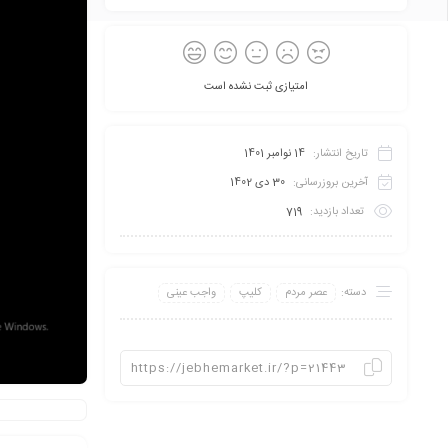
امتیازی ثبت نشده است
تاریخ انتشار:
14 نوامبر 1401
آخرین بروزرسانی:
30 دی 1402
تعداد بازدید:
719
دسته:
عصر مردم
کلیپ
واجب عینی