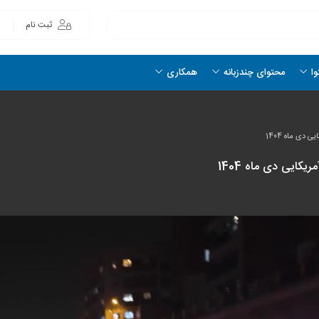
ثبت نام
وا
محتوای چندزبانه
همکاری
 دی ماه 1404
کایی دی ماه 1404