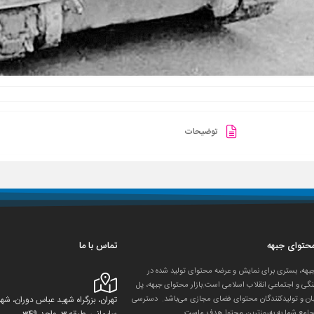
توضیحات
 محتوای جبهه
تماس با ما
جبهه، بستری برای نمایش و عرضه محتوای تولید شده در
گی و اجتماعیِ انقلاب اسلامی است.بازار محتوای جبهه، پل
ان و تولید‌کنندگان محتوای فضای مجازی می‌باشد. دسترسی
تهران، بزرگراه شهید عباس دوران، 
جامع شما به به‌روزترین محتوا هدف ماست.
سلیمانی، طبقه 3، واحد 349