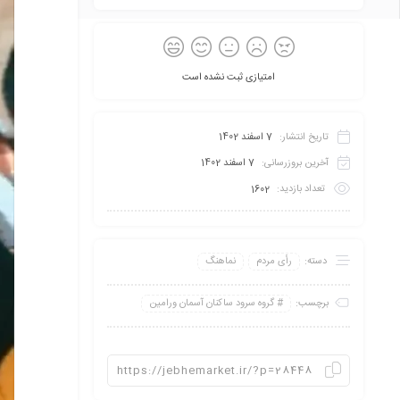
امتیازی ثبت نشده است
تاریخ انتشار:
7 اسفند 1402
آخرین بروزرسانی:
7 اسفند 1402
تعداد بازدید:
1602
دسته:
رأی مردم
نماهنگ
برچسب:
گروه سرود ساکنان آسمان ورامین