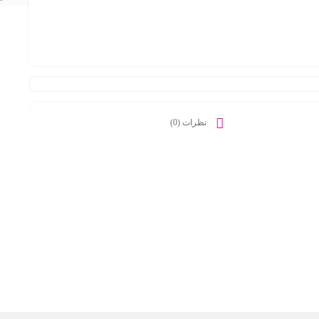
علاقه
نظرات (0)
مندی
ها