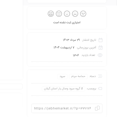
امتیازی ثبت نشده است
تاریخ انتشار:
29 مرداد 1403
آخرین بروزرسانی:
7 اردیبهشت 1404
تعداد بازدید:
1306
دسته:
حماسه مردم
سرود
برچسب:
گروه سرود وصال یار استان گیلان