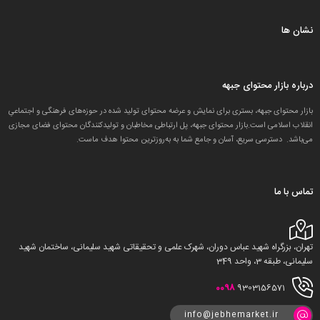
نشان ها
درباره بازار محتوای جبهه
بازار محتوای جبهه، بستری برای نمایش و عرضه محتوای تولید شده در حوزه‌های فرهنگی و اجتماعیِ
انقلاب اسلامی است.بازار محتوای جبهه، پل ارتباطی مخاطبان و تولید‌کنندگان محتوای فضای مجازی
می‌باشد. دسترسی سریع، آسان و جامع شما به به‌روزترین محتوا هدف ماست.
تماس با ما
تهران، بزرگراه شهید عباس دوران، شهرک علمی و تحقیقاتی شهید سلیمانی، ساختمان شهید
سلیمانی، طبقه 3، واحد 349
0098
9303156571
info@jebhemarket.ir